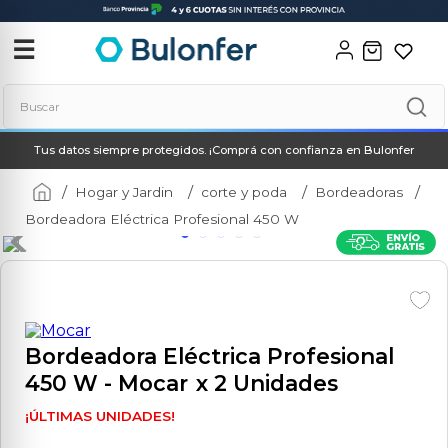
‹
✕
☰
Buscar
Tus datos siempre protegidos. ¡Comprá con confianza en Bulonfer
Términos más buscados
1
.
neo
Hogar y Jardin
corte y poda
Bordeadoras
Bordeadora Eléctrica Profesional 450 W
2
.
soldadora
3
.
combos
4
.
amoladora
5
.
taladro
Bordeadora Eléctrica Profesional
6
.
hidrolavadora
450 W
- Mocar
x 2 Unidades
7
.
multicortadora
¡ÚLTIMAS UNIDADES!
8
.
compresor