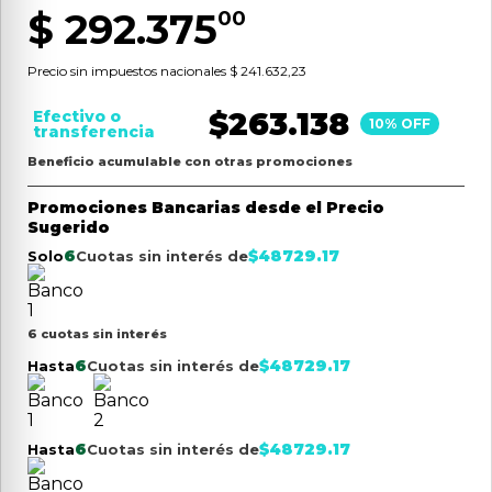
$
292
.
375
00
9
.
aspiradora
10
.
lijadora
Precio sin impuestos nacionales
$ 241.632,23
$
263.138
Efectivo o
10
% OFF
transferencia
Beneficio acumulable con otras promociones
Promociones Bancarias desde el Precio
Sugerido
6
$
48729.17
Solo
Cuotas sin interés de
6 cuotas sin interés
6
$
48729.17
Hasta
Cuotas sin interés de
6
$
48729.17
Hasta
Cuotas sin interés de