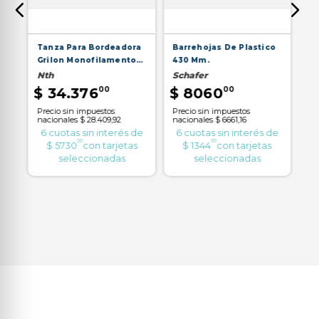
Ta
Tanza Para Bordeadora
Barrehojas De Plastico
m
De
Grilon Monofilamento
430 Mm.
Be
Cuadrada
Nth
Schafer
$
1
$
$
34
.
376
00
$
8060
00
OFF
Precio sin impuestos
Precio sin impuestos
nacionales
$ 28.409,92
nacionales
$ 6661,16
Pr
na
6
cuotas sin interés de
6
cuotas sin interés de
de
6
00
00
$
5730
con tarjetas
$
1344
con tarjetas
as
seleccionadas
seleccionadas