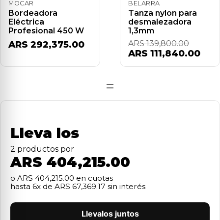
MOCAR
BELARRA
Bordeadora
Tanza nylon para
Eléctrica
desmalezadora
Profesional 450 W
1,3mm
ARS 292,375.00
ARS 139,800.00
ARS 111,840.00
=
Lleva los
2
producto
s
por
ARS 404,215.00
o
ARS 404,215.00
en cuotas
hasta
6
x de
ARS 67,369.17
sin interés
Llevalos juntos