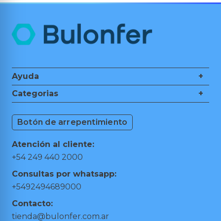
Ayuda
+
Nosotros
Categorias
+
Guía de Compra
Ferretería
Medios de Pagos
Botón de arrepentimiento
Herramientas de Mano
Cambios y Devoluciones
Herramientas Eléctricas
Puntos de retiro
Atención al cliente:
Hogar y Jardín
Preguntas frecuentes
+54 249 440 2000
Taller y Garage
Términos y condiciones
Consultas por whatsapp:
Trabajá con nosotros
+5492494689000
Contacto:
tienda@bulonfer.com.ar