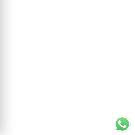
9
.
caja herramientas
10
.
aspiradora