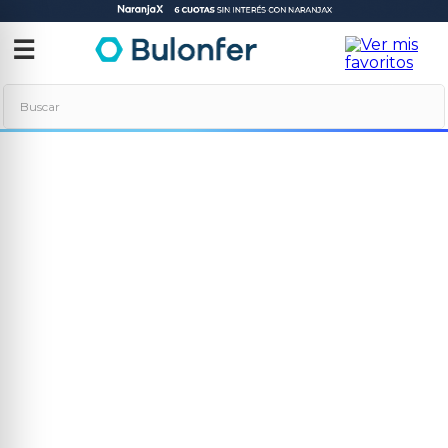
‹
✕
☰
Buscar
Términos más buscados
1
.
neo
2
.
combos
3
.
soldadora
4
.
taladro
5
.
amoladora
6
.
hidrolavadora
7
.
multicortadora
8
.
compresor