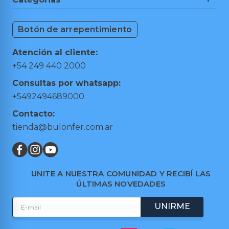
Guía de Compra
9
.
aspiradora
Ferretería
Medios de Pagos
10
.
lijadora
Botón de arrepentimiento
Herramientas de Mano
Cambios y Devoluciones
Herramientas Eléctricas
Puntos de retiro
Atención al cliente:
Hogar y Jardín
Preguntas frecuentes
+54 249 440 2000
Taller y Garage
Términos y condiciones
Consultas por whatsapp:
Trabajá con nosotros
+5492494689000
Contacto:
tienda@bulonfer.com.ar
UNITE A NUESTRA COMUNIDAD Y RECIBÍ LAS
ÚLTIMAS NOVEDADES
UNIRME