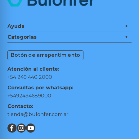
Ayuda
+
Nosotros
Categorias
+
Guía de Compra
Ferretería
Medios de Pagos
Botón de arrepentimiento
Herramientas de Mano
Cambios y Devoluciones
Herramientas Eléctricas
Puntos de retiro
Atención al cliente:
Hogar y Jardín
Preguntas frecuentes
+54 249 440 2000
Taller y Garage
Términos y condiciones
Consultas por whatsapp:
Trabajá con nosotros
+5492494689000
Contacto:
tienda@bulonfer.com.ar