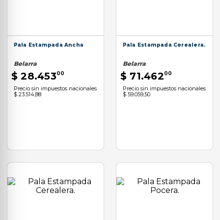
9
.
aspiradora
10
.
allen
Pala Estampada Ancha
Pala Estampada Cerealera.
Belarra
Belarra
$
28
.
453
00
$
71
.
462
00
Precio sin impuestos nacionales
Precio sin impuestos nacionales
$ 23.514,88
$ 59.059,50