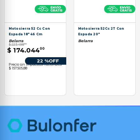
9
.
aspiradora
10
.
lijadora
Motosierra 52 Cc Con
Motosierra 52Cc 2T Con
Espada 18" 46 Cm
Espada 20"
Belarra
Belarra
$
223
.
498
00
$
174
.
044
00
22 %
OFF
Precio sin impuestos nacionales
$ 157.505,88