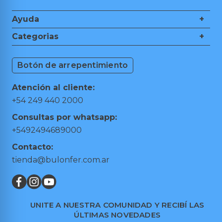
Ayuda
+
Nosotros
Categorias
+
Guía de Compra
Ferretería
Medios de Pagos
Botón de arrepentimiento
Herramientas de Mano
Cambios y Devoluciones
Herramientas Eléctricas
Puntos de retiro
Atención al cliente:
Hogar y Jardín
Preguntas frecuentes
+54 249 440 2000
Taller y Garage
Términos y condiciones
Consultas por whatsapp:
Trabajá con nosotros
+5492494689000
Contacto:
tienda@bulonfer.com.ar
UNITE A NUESTRA COMUNIDAD Y RECIBÍ LAS
ÚLTIMAS NOVEDADES