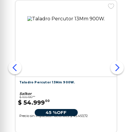
9
.
aspiradora
10
.
lijadora
Taladro Percutor 13Mm 900W.
Salkor
$
100
.
190
00
$
54
.
999
00
45 %
OFF
Precio sin impuestos nacionales
$ 45.453,72