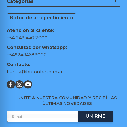
Nosotros
Categorias
+
Guía de Compra
Ferretería
Medios de Pagos
Botón de arrepentimiento
Herramientas de Mano
Cambios y Devoluciones
Herramientas Eléctricas
Puntos de retiro
Atención al cliente:
Hogar y Jardín
Preguntas frecuentes
+54 249 440 2000
Taller y Garage
Términos y condiciones
Consultas por whatsapp:
Trabajá con nosotros
+5492494689000
Contacto:
tienda@bulonfer.com.ar
UNITE A NUESTRA COMUNIDAD Y RECIBÍ LAS
ÚLTIMAS NOVEDADES
UNIRME