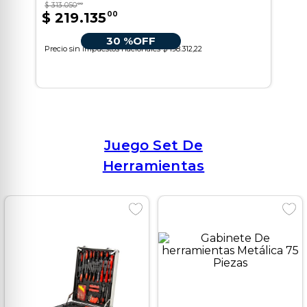
$
313
.
050
00
$
219
.
135
00
30 %
OFF
Precio sin impuestos nacionales
$ 198.312,22
Juego Set De
Herramientas