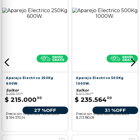
Aparejo Electrico 250Kg
Aparejo Electrico 500Kg
600W.
1000W.
Salkor
Salkor
$
293
.
174
00
$
341
.
764
00
$
215
.
000
00
$
235
.
564
00
27 %
OFF
31 %
OFF
Precio sin impuestos nacionales
Precio sin impuestos nacionales
$ 194.570,14
$ 213.180,09