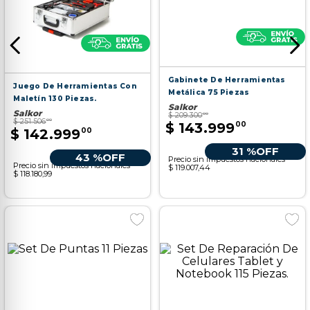
Gabinete De Herramientas
Juego De Herramientas Con
Metálica 75 Piezas
Maletín 130 Piezas.
Salkor
Salkor
$
209
.
300
00
$
251
.
506
00
$
143
.
999
00
$
142
.
999
00
31 %
OFF
43 %
OFF
Precio sin impuestos nacionales
Precio sin impuestos nacionales
$ 119.007,44
$ 118.180,99