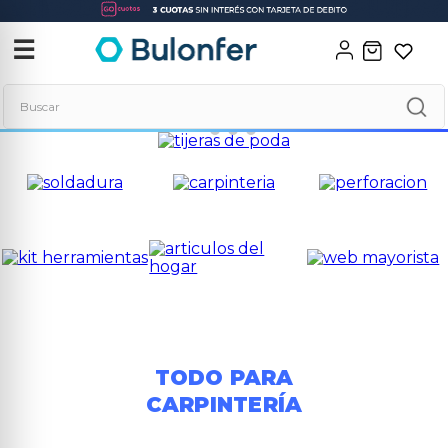
‹
✕
☰
Buscar
Términos más buscados
1
.
soldadora
2
.
neo
3
.
combos
4
.
amoladora
5
.
taladro
6
.
hidrolavadora
TODO PARA
7
.
multicortadora
CARPINTERÍA
8
.
compresor