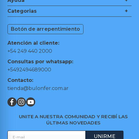
Ayuda
+
Nosotros
Categorias
+
Guía de Compra
Ferretería
Medios de Pagos
Botón de arrepentimiento
Herramientas de Mano
Cambios y Devoluciones
Herramientas Eléctricas
Puntos de retiro
Atención al cliente:
Hogar y Jardín
Preguntas frecuentes
+54 249 440 2000
Taller y Garage
Términos y condiciones
Consultas por whatsapp:
Trabajá con nosotros
+5492494689000
Contacto:
tienda@bulonfer.com.ar
UNITE A NUESTRA COMUNIDAD Y RECIBÍ LAS
ÚLTIMAS NOVEDADES
UNIRME