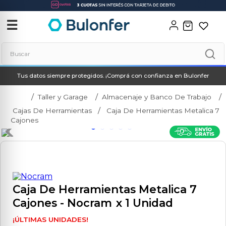
‹
✕
☰
Buscar
Tus datos siempre protegidos. ¡Comprá con confianza en Bulonfer
Términos más buscados
1
.
soldadora
Taller y Garage
Almacenaje y Banco De Trabajo
Cajas De Herramientas
Caja De Herramientas Metalica 7
2
.
neo
Cajones
3
.
combos
4
.
taladro
5
.
amoladora
6
.
hidrolavadora
Caja De Herramientas Metalica 7
Cajones
- Nocram
x 1 Unidad
7
.
multicortadora
8
.
compresor
¡ÚLTIMAS UNIDADES!