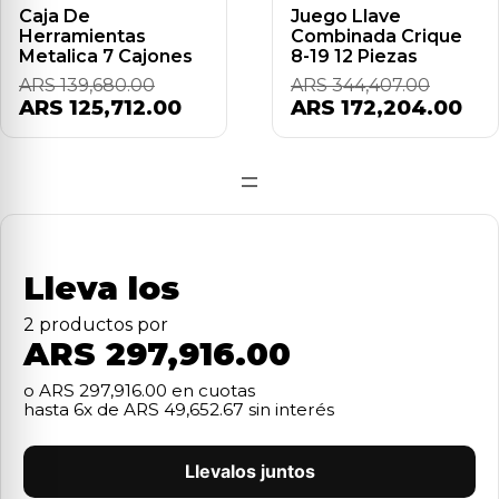
Caja De
Juego Llave
Herramientas
Combinada Crique
Metalica 7 Cajones
8-19 12 Piezas
ARS 139,680.00
ARS 344,407.00
ARS 125,712.00
ARS 172,204.00
=
Lleva los
2
producto
s
por
ARS 297,916.00
o
ARS 297,916.00
en cuotas
hasta
6
x de
ARS 49,652.67
sin interés
Llevalos juntos