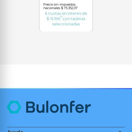
Precio sin impuestos
nacionales
$ 75.352,07
6
cuotas sin interés de
00
$
15
.
196
con tarjetas
seleccionadas