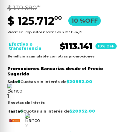
$
139
.
680
9
.
aspiradora
00
$
125
.
712
10
.
allen
00
10 %
OFF
Precio sin impuestos nacionales
$ 103.894,21
$
113.141
Efectivo o
10
% OFF
transferencia
Beneficio acumulable con otras promociones
Promociones Bancarias desde el Precio
Sugerido
6
$
20952.00
Solo
Cuotas sin interés de
6 cuotas sin interés
6
$
20952.00
Hasta
Cuotas sin interés de