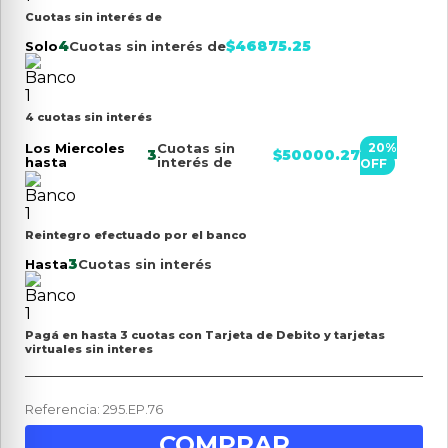
Cuotas sin interés de
4
$
46875.25
Solo
Cuotas sin interés de
4 cuotas sin interés
Los Miercoles
Cuotas sin
20
%
3
$
50000.27
hasta
interés de
OFF
Reintegro efectuado por el banco
3
Hasta
Cuotas sin interés
Pagá en hasta 3 cuotas con Tarjeta de Debito y tarjetas
virtuales sin interes
Referencia
:
295.EP.76
COMPRAR