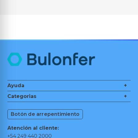
Ayuda
+
Nosotros
Categorias
+
Guía de Compra
Ferretería
Medios de Pagos
Botón de arrepentimiento
Herramientas de Mano
Cambios y Devoluciones
Herramientas Eléctricas
Puntos de retiro
Atención al cliente:
Hogar y Jardín
Preguntas frecuentes
+54 249 440 2000