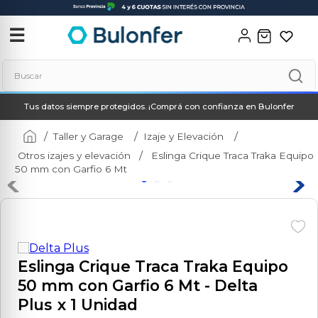
‹
✕
☰
Buscar
Tus datos siempre protegidos. ¡Comprá con confianza en Bulonfer
Términos más buscados
1
.
soldadora
Taller y Garage
Izaje y Elevación
Otros izajes y elevación
Eslinga Crique Traca Traka Equipo
2
.
neo
50 mm con Garfio 6 Mt
3
.
combos
4
.
amoladora
5
.
taladro
6
.
hidrolavadora
Eslinga Crique Traca Traka Equipo
50 mm con Garfio 6 Mt
- Delta
7
.
multicortadora
Plus
x 1 Unidad
8
.
compresor