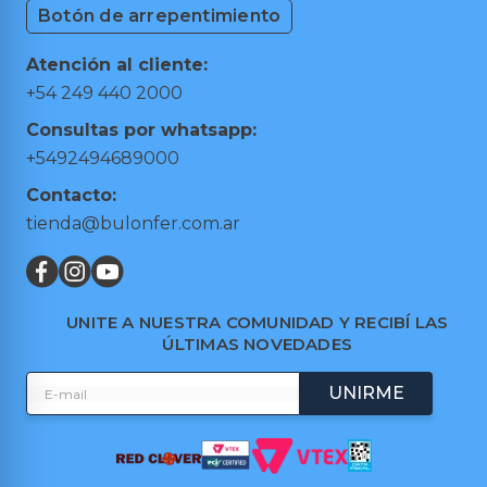
Medios de Pagos
Botón de arrepentimiento
Herramientas de Mano
Cambios y Devoluciones
Herramientas Eléctricas
Puntos de retiro
Atención al cliente:
Hogar y Jardín
Preguntas frecuentes
+54 249 440 2000
Taller y Garage
Términos y condiciones
Consultas por whatsapp:
Trabajá con nosotros
+5492494689000
Contacto:
tienda@bulonfer.com.ar
UNITE A NUESTRA COMUNIDAD Y RECIBÍ LAS
ÚLTIMAS NOVEDADES
UNIRME