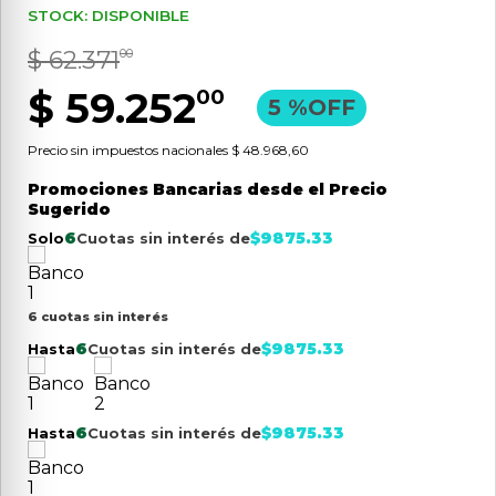
STOCK: DISPONIBLE
9
.
aspiradora
$
62
.
371
00
10
.
lijadora
$
59
.
252
00
5 %
OFF
Precio sin impuestos nacionales
$ 48.968,60
Promociones Bancarias desde el Precio
Sugerido
6
$
9875.33
Solo
Cuotas sin interés de
6 cuotas sin interés
6
$
9875.33
Hasta
Cuotas sin interés de
6
$
9875.33
Hasta
Cuotas sin interés de