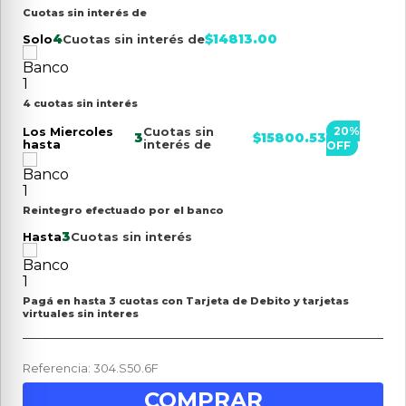
Cuotas sin interés de
4
$
14813.00
Solo
Cuotas sin interés de
4 cuotas sin interés
Los Miercoles
Cuotas sin
20
%
3
$
15800.53
hasta
interés de
OFF
Reintegro efectuado por el banco
3
Hasta
Cuotas sin interés
Pagá en hasta 3 cuotas con Tarjeta de Debito y tarjetas
virtuales sin interes
Referencia
:
304.S50.6F
COMPRAR