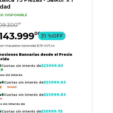
idad
K: DISPONIBLE
09
.
300
00
143
.
999
00
31 %
OFF
 sin impuestos nacionales
$ 119.007,44
ociones Bancarias desde el Precio
rido
6
$
23999.83
Cuotas sin interés de
tas sin interés
6
$
23999.83
a
Cuotas sin interés de
6
$
23999.83
a
Cuotas sin interés de
s sin interés de
4
$
35999.75
Cuotas sin interés de