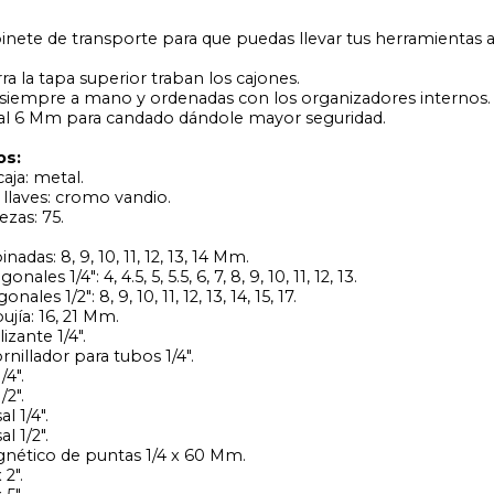
inete de transporte para que puedas llevar tus herramientas 
ra la tapa superior traban los cajones.
siempre a mano y ordenadas con los organizadores internos.
al 6 Mm para candado dándole mayor seguridad.
os:
caja: metal.
s llaves: cromo vandio.
ezas: 75.
adas: 8, 9, 10, 11, 12, 13, 14 Mm.
les 1/4": 4, 4.5, 5, 5.5, 6, 7, 8, 9, 10, 11, 12, 13.
les 1/2": 8, 9, 10, 11, 12, 13, 14, 15, 17.
ujía: 16, 21 Mm.
izante 1/4".
nillador para tubos 1/4".
/4".
/2".
l 1/4".
l 1/2".
nético de puntas 1/4 x 60 Mm.
 2".