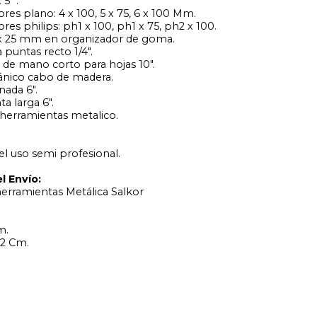
 5" .
ores plano: 4 x 100, 5 x 75, 6 x 100 Mm.
ores philips: ph1 x 100, ph1 x 75, ph2 x 100.
 x 25 mm en organizador de goma.
puntas recto 1/4".
 de mano corto para hojas 10".
cánico cabo de madera.
nada 6".
a larga 6".
 herramientas metalico.
el uso semi profesional.
l Envío:
erramientas Metálica Salkor
m.
22 Cm.