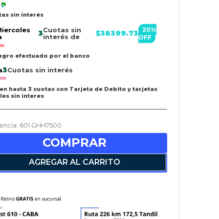
tas sin interés
Miercoles
Cuotas sin
20
%
3
$
38399.73
a
interés de
OFF
egro efectuado por el banco
3
a
Cuotas sin interés
en hasta 3 cuotas con Tarjeta de Debito y tarjetas
les sin interes
encia
:
601.GHH7500
COMPRAR
AGREGAR AL CARRITO