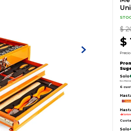
Un
STOC
$
2
$
Precio
Prom
Suge
Solo
6 cuo
Hast
Hast
Cuota
Solo