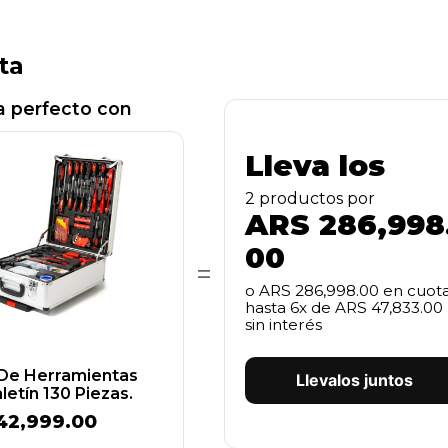
ta
 perfecto con
Lleva los
2
producto
s
por
ARS 286,998
00
=
o
ARS 286,998.00
en cuot
hasta
6
x de
ARS 47,833.00
sin interés
De Herramientas
Llevalos juntos
etín 130 Piezas.
42,999.00