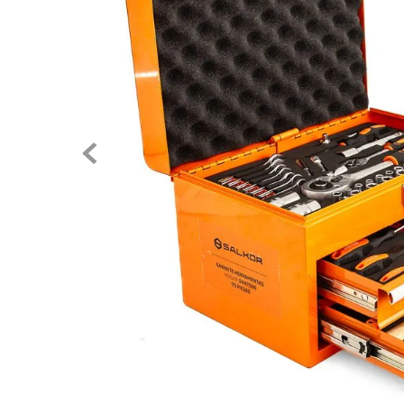
10
.
aspiradora