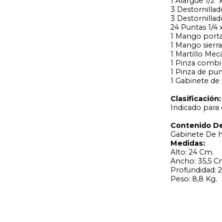
1 Alargue 1/2" x
3 Destornillad
3 Destornillad
24 Puntas 1/4
1 Mango porta 
1 Mango sierra
1 Martillo Me
1 Pinza combi
1 Pinza de punt
1 Gabinete de
Clasificación:
Indicado para 
Contenido De
Gabinete De h
Medidas:
Alto: 24 Cm.
Ancho: 35,5 C
Profundidad: 
Peso: 8,8 Kg.