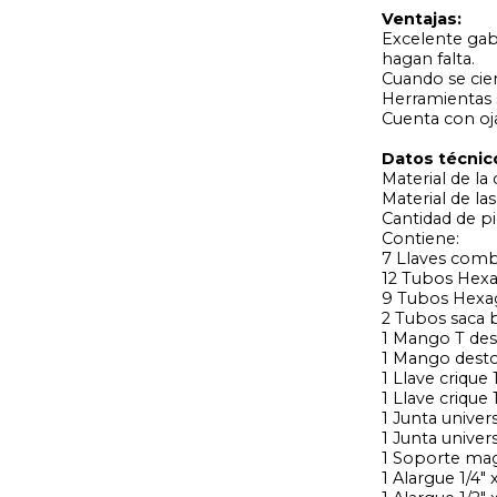
Ventajas:
Excelente gab
hagan falta.
Cuando se cier
Herramientas 
Cuenta con oj
Datos técnic
Material de la 
Material de la
Cantidad de pi
Contiene:
7 Llaves combin
12 Tubos Hexagona
9 Tubos Hexagona
2 Tubos saca b
1 Mango T desl
1 Mango destor
1 Llave crique 1
1 Llave crique 1
1 Junta universa
1 Junta universa
1 Soporte mag
1 Alargue 1/4" x