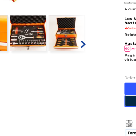
4 cuo
Los 
hast
Reint
Hast
Pagá 
virtua
Refer