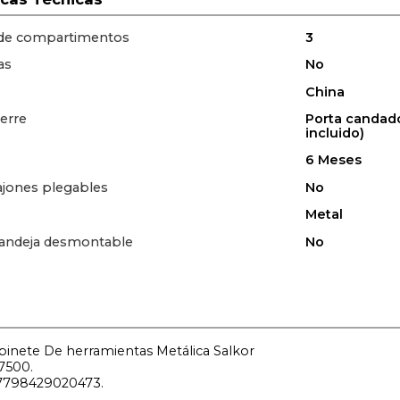
 de compartimentos
3
as
No
China
ierre
Porta candad
incluido)
6 Meses
ajones plegables
No
Metal
bandeja desmontable
No
binete De herramientas Metálica Salkor
500.
798429020473.