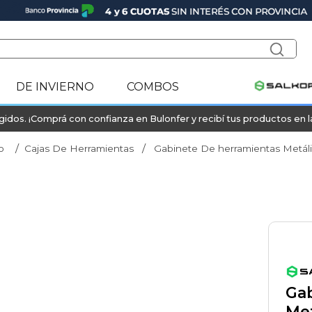
DE INVIERNO
COMBOS
idos. ¡Comprá con confianza en Bulonfer y recibí tus productos en 
o
Cajas De Herramientas
Gabinete De herramientas Metáli
Gab
Met