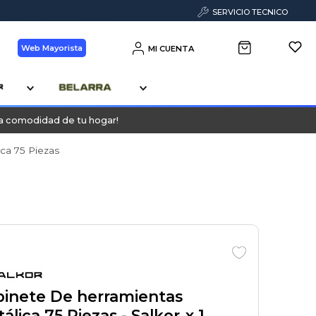
SERVICIO TECNICO
Web Mayorista
MI CUENTA
la comodidad de tu hogar!
ca 75 Piezas
inete De herramientas
álica 75 Piezas
- Salkor
x 1