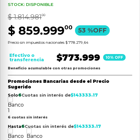
STOCK: DISPONIBLE
9
.
aspiradora
$
1
.
814
.
981
00
10
.
lijadora
$
859
.
999
00
53 %
OFF
Precio sin impuestos nacionales
$ 778.279,64
$
773.999
Efectivo o
10
% OFF
transferencia
Beneficio acumulable con otras promociones
Promociones Bancarias desde el Precio
Sugerido
6
$
143333.17
Solo
Cuotas sin interés de
6 cuotas sin interés
6
$
143333.17
Hasta
Cuotas sin interés de