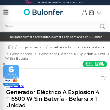
‹
✕
☰
Buscar
Tus datos siempre protegidos. ¡Comprá con confianza en Bulonfer
Términos más buscados
1
.
soldadora
Hogar y Jardin
Muebles y Equipamiento exterior
Generadores
Generador Eléctrico A Explosión 4 T 6500
2
.
neo
W Sin Batería
3
.
combos
4
.
amoladora
5
.
taladro
6
.
hidrolavadora
Generador Eléctrico A Explosión 4
T 6500 W Sin Batería
- Belarra
x 1
7
.
multicortadora
Unidad
8
.
compresor