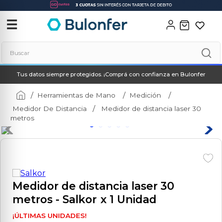
‹
✕
☰
Buscar
Tus datos siempre protegidos. ¡Comprá con confianza en Bulonfer
Términos más buscados
1
.
soldadora
Herramientas de Mano
Medición
Medidor De Distancia
Medidor de distancia laser 30
2
.
neo
metros
3
.
combos
4
.
amoladora
5
.
taladro
6
.
hidrolavadora
Medidor de distancia laser 30
metros
- Salkor
x 1 Unidad
7
.
multicortadora
8
.
compresor
¡ÚLTIMAS UNIDADES!