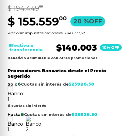
$
194
.
449
9
.
aspiradora
00
$
155
.
559
10
.
lijadora
00
20 %
OFF
Precio sin impuestos nacionales
$ 140.777,38
$
140.003
Efectivo o
10
% OFF
transferencia
Beneficio acumulable con otras promociones
Promociones Bancarias desde el Precio
Sugerido
6
$
25926.50
Solo
Cuotas sin interés de
6 cuotas sin interés
6
$
25926.50
Hasta
Cuotas sin interés de