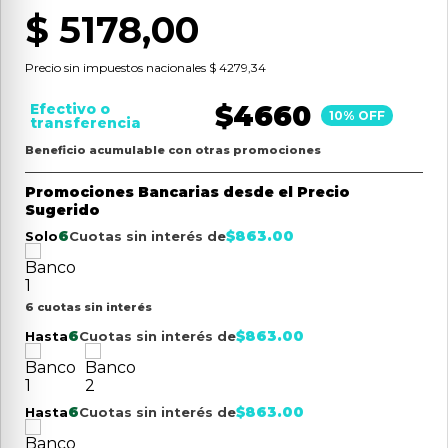
$
5178
,
00
9
.
aspiradora
10
.
lijadora
Precio sin impuestos nacionales
$ 4279,34
$
4660
Efectivo o
10
% OFF
transferencia
Beneficio acumulable con otras promociones
Promociones Bancarias desde el Precio
Sugerido
6
$
863.00
Solo
Cuotas sin interés de
6 cuotas sin interés
6
$
863.00
Hasta
Cuotas sin interés de
6
$
863.00
Hasta
Cuotas sin interés de