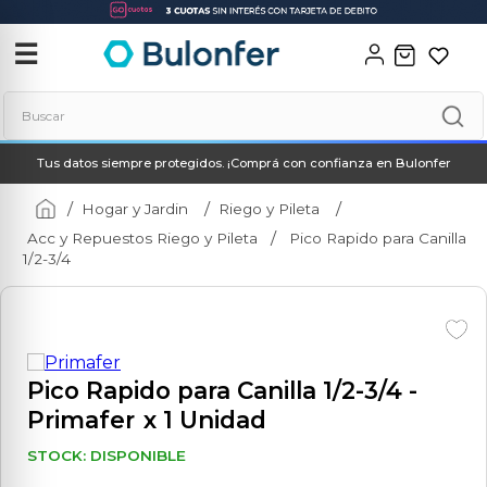
‹
✕
☰
Buscar
Tus datos siempre protegidos. ¡Comprá con confianza en Bulonfer
Términos más buscados
1
.
soldadora
Hogar y Jardin
Riego y Pileta
Acc y Repuestos Riego y Pileta
Pico Rapido para Canilla
2
.
neo
1/2-3/4
3
.
combos
4
.
amoladora
5
.
taladro
Pico Rapido para Canilla 1/2-3/4
-
6
.
hidrolavadora
Primafer
x 1 Unidad
7
.
multicortadora
STOCK: DISPONIBLE
8
.
compresor