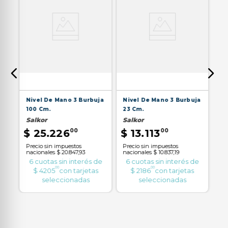
Pa
Nivel De Mano 3 Burbuja
Nivel De Mano 3 Burbuja
Ce
100 Cm.
23 Cm.
Be
Salkor
Salkor
$
$
25
.
226
00
$
13
.
113
00
Pr
Precio sin impuestos
Precio sin impuestos
na
nacionales
$ 20.847,93
nacionales
$ 10.837,19
de
6
6
cuotas sin interés de
6
cuotas sin interés de
00
00
as
$
4205
con tarjetas
$
2186
con tarjetas
seleccionadas
seleccionadas