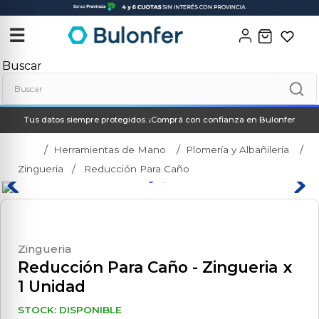
‹
✕
☰
Buscar
Tus datos siempre protegidos. ¡Comprá con confianza en Bulonfer
Herramientas de Mano
Plomería y Albañilería
Zingueria
Reducción Para Caño
Zingueria
Reducción Para Caño
- Zingueria
x
1 Unidad
STOCK: DISPONIBLE