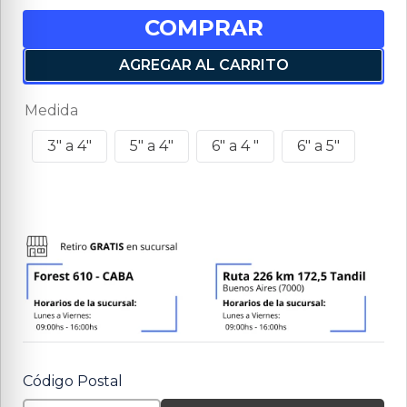
COMPRAR
AGREGAR AL CARRITO
Medida
3" a 4"
5" a 4"
6" a 4 "
6" a 5"
Código Postal