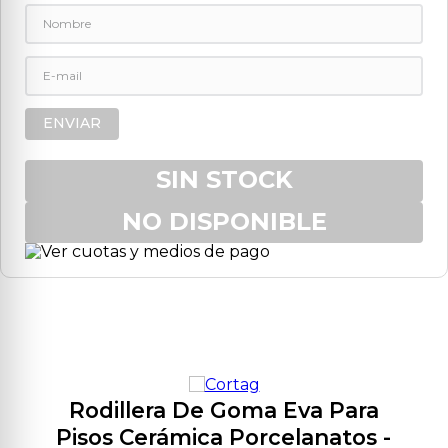
9
.
aspiradora
10
.
lijadora
ENVIAR
SIN STOCK
NO DISPONIBLE
Rodillera De Goma Eva Para
Pisos Cerámica Porcelanatos
-