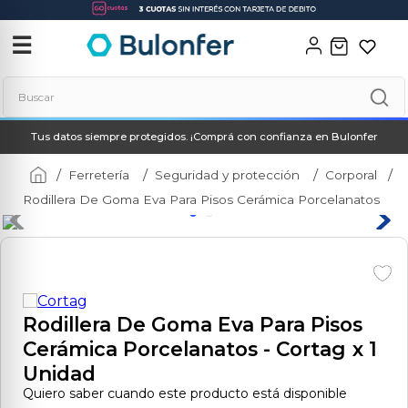
‹
✕
☰
Buscar
Tus datos siempre protegidos. ¡Comprá con confianza en Bulonfer
Términos más buscados
1
.
neo
Ferretería
Seguridad y protección
Corporal
Rodillera De Goma Eva Para Pisos Cerámica Porcelanatos
2
.
soldadora
3
.
combos
4
.
amoladora
5
.
taladro
Rodillera De Goma Eva Para Pisos
6
.
hidrolavadora
Cerámica Porcelanatos
- Cortag
x 1
7
.
multicortadora
Unidad
Quiero saber cuando este producto está disponible
8
.
compresor