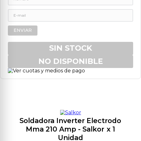
9
.
aspiradora
10
.
lijadora
ENVIAR
SIN STOCK
NO DISPONIBLE
Soldadora Inverter Electrodo
Mma 210 Amp
- Salkor
x 1
Unidad