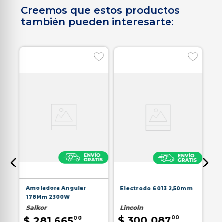
Creemos que estos productos
también pueden interesarte:
Mm
Am
Amoladora Angular
Electrodo 6013 2,50mm
1
178Mm 2300W
Sa
Lincoln
Salkor
$
$
$
300
.
087
00
$
281
.
665
00