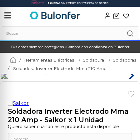
‹
✕
☰
Buscar
Tus datos siempre protegidos. ¡Comprá con confianza en Bulonfer
Términos más buscados
1
.
soldadora
Herramientas Eléctricas
Soldadura
Soldadoras
Soldadora Inverter Electrodo Mma 210 Amp
2
.
neo
3
.
combos
4
.
amoladora
5
.
taladro
Soldadora Inverter Electrodo Mma
6
.
hidrolavadora
210 Amp
- Salkor
x 1 Unidad
7
.
multicortadora
Quiero saber cuando este producto está disponible
8
.
compresor