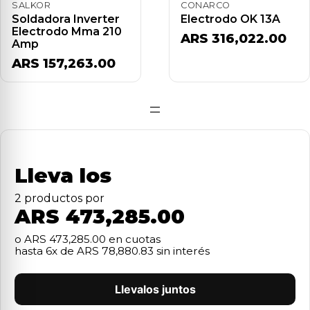
SALKOR
CONARCO
Soldadora Inverter
Electrodo OK 13A
Electrodo Mma 210
ARS 316,022.00
Amp
ARS 157,263.00
=
Lleva los
2
producto
s
por
ARS 473,285.00
o
ARS 473,285.00
en cuotas
hasta
6
x de
ARS 78,880.83
sin interés
Llevalos juntos