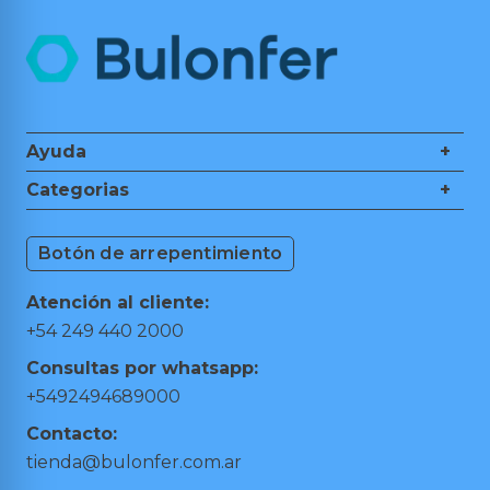
Ayuda
+
Nosotros
Categorias
+
Guía de Compra
Ferretería
Medios de Pagos
Botón de arrepentimiento
Herramientas de Mano
Cambios y Devoluciones
Herramientas Eléctricas
Puntos de retiro
Atención al cliente:
Hogar y Jardín
Preguntas frecuentes
+54 249 440 2000
Taller y Garage
Términos y condiciones
Consultas por whatsapp:
Trabajá con nosotros
+5492494689000
Contacto:
tienda@bulonfer.com.ar