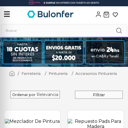
‹
✕
☰
Buscar
Términos más buscados
1
.
neo
2
.
combos
Ferretería
Pinturería
Accesorios Pinturería
3
.
soldadora
4
.
taladro
5
.
amoladora
Relevancia
Filtrar
Ordenar por
6
.
hidrolavadora
7
.
multicortadora
8
.
compresor