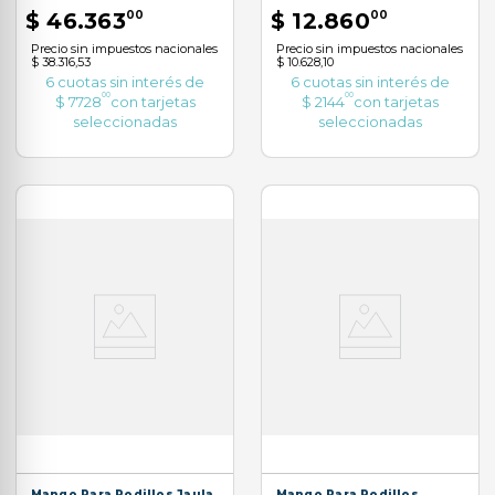
$
46
.
363
00
$
12
.
860
00
Precio sin impuestos nacionales
Precio sin impuestos nacionales
$ 38.316,53
$ 10.628,10
6
cuotas sin interés de
6
cuotas sin interés de
00
00
$
7728
con tarjetas
$
2144
con tarjetas
seleccionadas
seleccionadas
Mango Para Rodillos Jaula
Mango Para Rodillos