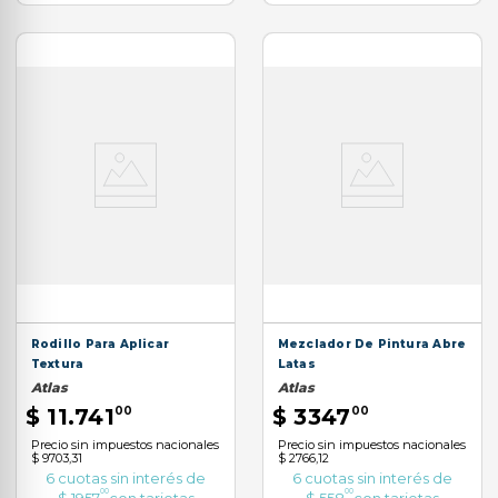
Rodillo Para Aplicar
Mezclador De Pintura Abre
Textura
Latas
Atlas
Atlas
$
11
.
741
00
$
3347
00
Precio sin impuestos nacionales
Precio sin impuestos nacionales
$ 9703,31
$ 2766,12
6
cuotas sin interés de
6
cuotas sin interés de
00
00
$
1957
con tarjetas
$
558
con tarjetas