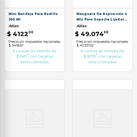
Mini Bandeja Para Rodillo
Manguera De Aspiración 4
250 Ml
Mts Para Soporte Lijador
AT200/4
Atlas
Atlas
$
4122
00
$
49
.
074
00
Precio sin impuestos nacionales
Precio sin impuestos nacionales
$ 3406,61
$ 40.557,02
6
cuotas sin interés de
6
cuotas sin interés de
00
00
$
687
con tarjetas
$
8179
con tarjetas
seleccionadas
seleccionadas