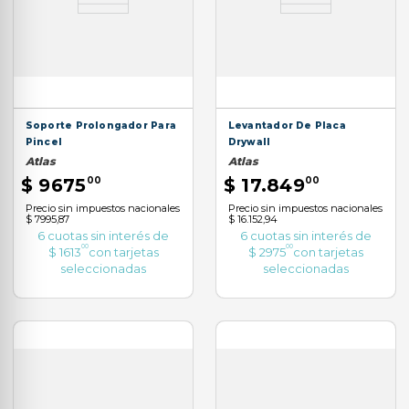
Soporte Prolongador Para
Levantador De Placa
Pincel
Drywall
Atlas
Atlas
$
9675
00
$
17
.
849
00
Precio sin impuestos nacionales
Precio sin impuestos nacionales
$ 7995,87
$ 16.152,94
6
cuotas sin interés de
6
cuotas sin interés de
00
00
$
1613
con tarjetas
$
2975
con tarjetas
seleccionadas
seleccionadas