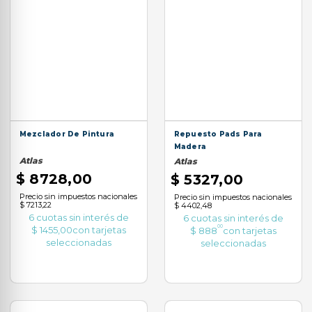
9
.
caja herramientas
10
.
aspiradora
Mezclador De Pintura
Repuesto Pads Para
Madera
Atlas
Atlas
$
8728
,
00
$
5327
,
00
Precio sin impuestos nacionales
Precio sin impuestos nacionales
$ 7213,22
$ 4402,48
6
cuotas sin interés de
6
cuotas sin interés de
00
$
1455
,
00
con tarjetas
$
888
con tarjetas
seleccionadas
seleccionadas