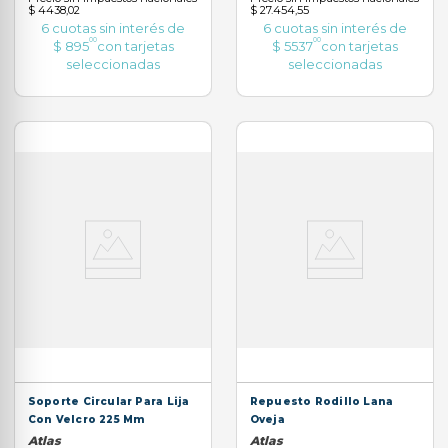
$ 4438,02
$ 27.454,55
6
cuotas sin interés de
6
cuotas sin interés de
00
00
$
895
con tarjetas
$
5537
con tarjetas
seleccionadas
seleccionadas
Soporte Circular Para Lija
Repuesto Rodillo Lana
Con Velcro 225 Mm
Oveja
Atlas
Atlas