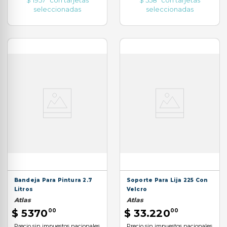
seleccionadas
seleccionadas
Bandeja Para Pintura 2.7
Soporte Para Lija 225 Con
Litros
Velcro
Atlas
Atlas
$
5370
00
$
33
.
220
00
Precio sin impuestos nacionales
Precio sin impuestos nacionales