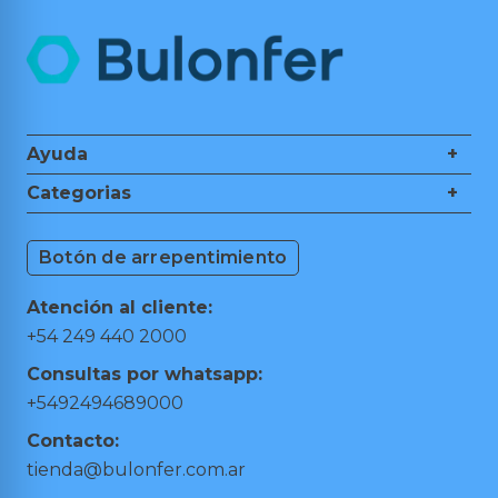
Ayuda
+
Nosotros
Categorias
+
Guía de Compra
Ferretería
Medios de Pagos
Botón de arrepentimiento
Herramientas de Mano
Cambios y Devoluciones
Herramientas Eléctricas
Puntos de retiro
Atención al cliente:
Hogar y Jardín
Preguntas frecuentes
+54 249 440 2000
Taller y Garage
Términos y condiciones
Consultas por whatsapp:
Trabajá con nosotros
+5492494689000
Contacto:
tienda@bulonfer.com.ar