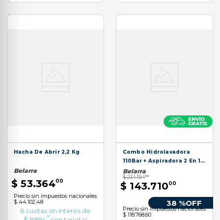
Hacha De Abrir 2,2 Kg
Combo Hidrolavadora
110Bar + Aspiradora 2 En 1
400 W
Belarra
Belarra
$
231
.
154
00
$
53
.
364
00
$
143
.
710
00
Precio sin impuestos nacionales
$ 44.102,48
38 %
OFF
Precio sin impuestos nacionales
6
cuotas sin interés de
$ 118.768,60
00
$
8894
con tarjetas