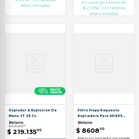
6
cuotas sin interés de
seleccionadas
00
$
23
.
952
con tarjetas
seleccionadas
Soplador A Explosión De
Filtro Hepa Repuesto
Mano 2T 26 Cc.
Aspiradora Para AH600
Lavable
Belarra
Belarra
$
313
.
050
00
$
8608
00
$
219
.
135
00
Precio sin impuestos nacionales