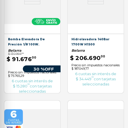
Bomba Elevadora De
Hidrolavadora 140Bar
Presión 1/8 100W.
1700W H1500
Belarra
Belarra
$
130
.
966
00
$
206
.
690
00
$
91
.
676
00
Precio sin impuestos nacionales
30 %
OFF
$ 187.049,77
Precio sin impuestos nacionales
6
cuotas sin interés de
$ 75.765,29
00
$
34
.
449
con tarjetas
6
cuotas sin interés de
seleccionadas
00
$
15
.
280
con tarjetas
seleccionadas