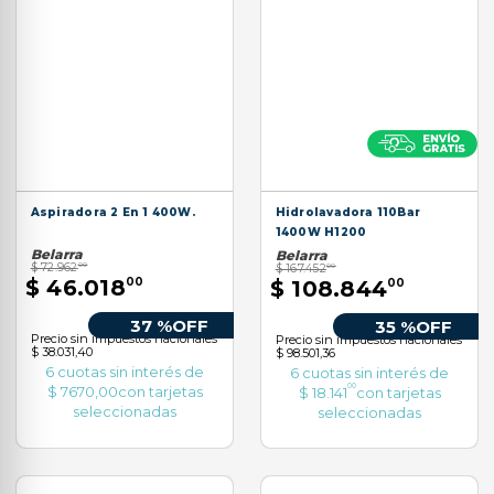
9
.
aspiradora
10
.
lijadora
Aspiradora 2 En 1 400W.
Hidrolavadora 110Bar
1400W H1200
Belarra
Belarra
$
72
.
962
00
$
167
.
452
00
$
46
.
018
00
$
108
.
844
00
37 %
OFF
35 %
OFF
Precio sin impuestos nacionales
Precio sin impuestos nacionales
$ 38.031,40
$ 98.501,36
6
cuotas sin interés de
6
cuotas sin interés de
00
$
7670
,
00
con tarjetas
$
18
.
141
con tarjetas
seleccionadas
seleccionadas