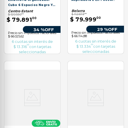
Cubo 6 Espacios Negro Y
Rojo
Belarra
Centro Estant
$
112
.
673
00
$
120
.
550
00
$
79
.
999
00
$
79
.
891
00
29 %
OFF
34 %
OFF
Precio sin impuestos nacionales
Precio sin impuestos nacionales
$ 66.114,88
$ 66.025,62
6
cuotas sin interés de
6
cuotas sin interés de
00
00
$
13
.
334
con tarjetas
$
13
.
316
con tarjetas
seleccionadas
seleccionadas