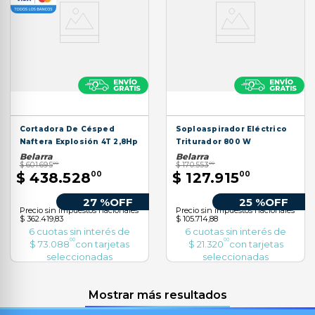
Cortadora De Césped
Soploaspirador Eléctrico
Naftera Explosión 4T 2,8Hp
Triturador 800 W
Belarra
Belarra
$
601
.
695
00
$
170
.
553
00
$
438
.
528
00
$
127
.
915
00
27 %
OFF
25 %
OFF
Precio sin impuestos nacionales
Precio sin impuestos nacionales
$ 362.419,83
$ 105.714,88
6
cuotas sin interés de
6
cuotas sin interés de
00
00
$
73
.
088
con tarjetas
$
21
.
320
con tarjetas
seleccionadas
seleccionadas