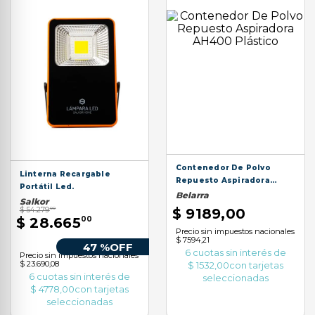
Contenedor De Polvo
Linterna Recargable
Repuesto Aspiradora
Portátil Led.
AH400 Plástico
Belarra
Salkor
$
9189
,
00
$
54
.
279
00
$
28
.
665
00
Precio sin impuestos nacionales
$ 7594,21
47 %
OFF
6
cuotas sin interés de
Precio sin impuestos nacionales
$ 23.690,08
$
1532
,
00
con tarjetas
6
cuotas sin interés de
seleccionadas
$
4778
,
00
con tarjetas
seleccionadas