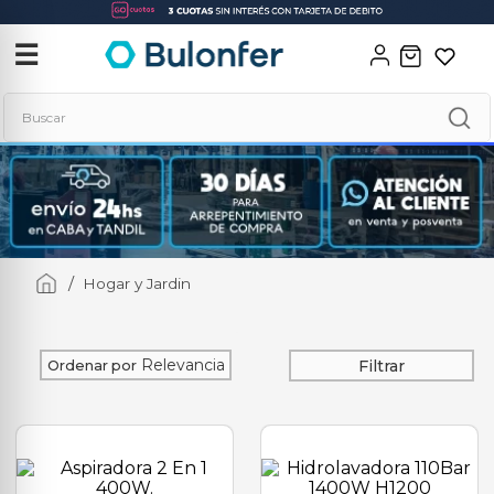
‹
✕
☰
Buscar
Términos más buscados
1
.
soldadora
2
.
neo
Hogar y Jardin
3
.
combos
4
.
amoladora
5
.
taladro
Relevancia
Filtrar
Ordenar por
6
.
hidrolavadora
7
.
multicortadora
8
.
compresor