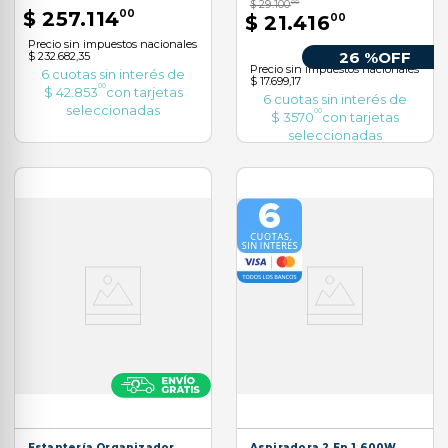
$
29
.
100
00
$
257
.
114
00
$
21
.
416
00
Precio sin impuestos nacionales
26 %
OFF
$ 232.682,35
Precio sin impuestos nacionales
6
cuotas sin interés de
$ 17.699,17
00
$
42
.
853
con tarjetas
6
cuotas sin interés de
seleccionadas
00
$
3570
con tarjetas
seleccionadas
Estantería Organizador
Aspiradora 2 En 1 600W.