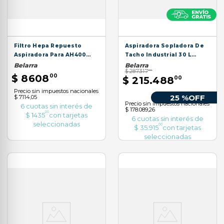
Filtro Hepa Repuesto
Aspiradora Sopladora De
Aspiradora Para AH400
Tacho Industrial 30 L
Lavable
Húmedo Y Seco
Belarra
Belarra
$
287
.
317
00
$
8608
00
$
215
.
488
00
Precio sin impuestos nacionales
25 %
OFF
$ 7114,05
Precio sin impuestos nacionales
6
cuotas sin interés de
$ 178.089,26
00
$
1435
con tarjetas
6
cuotas sin interés de
seleccionadas
00
$
35
.
915
con tarjetas
seleccionadas