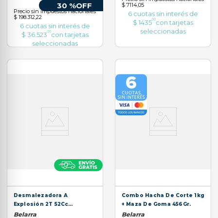
30 %
OFF
$ 7114,05
Precio sin impuestos nacionales
6
cuotas sin interés de
$ 198.312,22
00
$
1435
con tarjetas
6
cuotas sin interés de
seleccionadas
00
$
36
.
523
con tarjetas
seleccionadas
Desmalezadora A
Combo Hacha De Corte 1kg
Explosión 2T 52Cc
+ Maza De Goma 456Gr.
Profesional
Belarra
Belarra