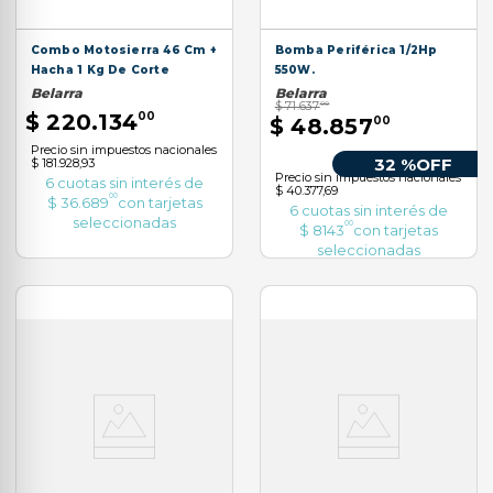
Combo Motosierra 46 Cm +
Bomba Periférica 1/2Hp
Hacha 1 Kg De Corte
550W.
Belarra
Belarra
$
71
.
637
00
$
220
.
134
00
$
48
.
857
00
Precio sin impuestos nacionales
32 %
OFF
$ 181.928,93
Precio sin impuestos nacionales
6
cuotas sin interés de
$ 40.377,69
00
$
36
.
689
con tarjetas
6
cuotas sin interés de
seleccionadas
00
$
8143
con tarjetas
seleccionadas