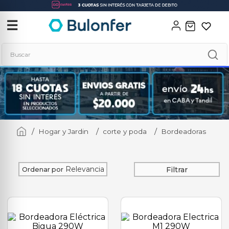
‹
✕
☰
Buscar
Términos más buscados
1
.
soldadora
2
.
neo
Hogar y Jardin
corte y poda
Bordeadoras
3
.
combos
4
.
amoladora
5
.
taladro
Relevancia
Filtrar
Ordenar por
6
.
hidrolavadora
7
.
multicortadora
8
.
compresor