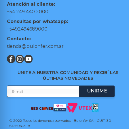
Herramientas Eléctricas
Puntos de retiro
Atención al cliente:
Hogar y Jardín
Preguntas frecuentes
+54 249 440 2000
Taller y Garage
Términos y condiciones
Consultas por whatsapp:
Trabajá con nosotros
+5492494689000
Contacto:
tienda@bulonfer.com.ar
UNITE A NUESTRA COMUNIDAD Y RECIBÍ LAS
ÚLTIMAS NOVEDADES
UNIRME
© 2022 Todos los derechos reservados - Bulonfer SA - CUIT: 30-
63260449-8