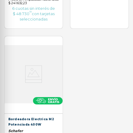
$ 241.632,23
6
cuotas sin interés de
00
$
48
.
730
con tarjetas
seleccionadas
Bordeadora Electrica M2
Potenciada 400W
Schafer