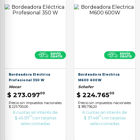
Bordeadora Eléctrica
Bordeadora Electrica
Profesional 350 W
M600 600W
Mocar
Schafer
$
273
.
097
00
$
224
.
765
00
Precio sin impuestos nacionales
Precio sin impuestos nacionales
$ 225.700,00
$ 185.756,20
6
cuotas sin interés de
6
cuotas sin interés de
00
00
$
45
.
517
con tarjetas
$
37
.
461
con tarjetas
seleccionadas
seleccionadas