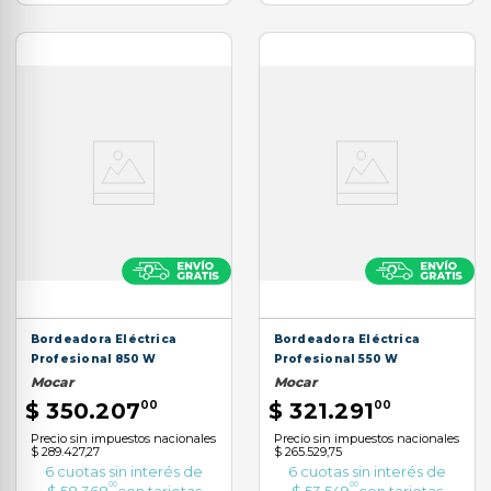
Bordeadora Eléctrica
Bordeadora Eléctrica
Profesional 850 W
Profesional 550 W
Mocar
Mocar
$
350
.
207
00
$
321
.
291
00
Precio sin impuestos nacionales
Precio sin impuestos nacionales
$ 289.427,27
$ 265.529,75
6
cuotas sin interés de
6
cuotas sin interés de
00
00
$
58
.
368
con tarjetas
$
53
.
549
con tarjetas