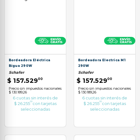
9
.
aspiradora
10
.
lijadora
Bordeadora Eléctrica
Bordeadora Electrica M1
Bigua 290W
290W
Schafer
Schafer
$
157
.
529
00
$
157
.
529
00
Precio sin impuestos nacionales
Precio sin impuestos nacionales
$ 130.189,26
$ 130.189,26
6
cuotas sin interés de
6
cuotas sin interés de
00
00
$
26
.
255
con tarjetas
$
26
.
255
con tarjetas
seleccionadas
seleccionadas